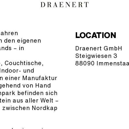
Jahren
LOCATION
n den eigenen
nds – in
Draenert GmbH
Steigwiesen 3
e, Couchtische,
88090 Immensta
Indoor- und
on einer Manufaktur
tgehend von Hand
npark befinden sich
ein aus aller Welt –
n zwischen Nordkap