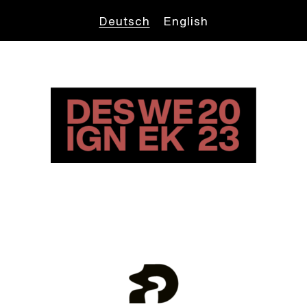
Back
Deutsch
English
To
Top