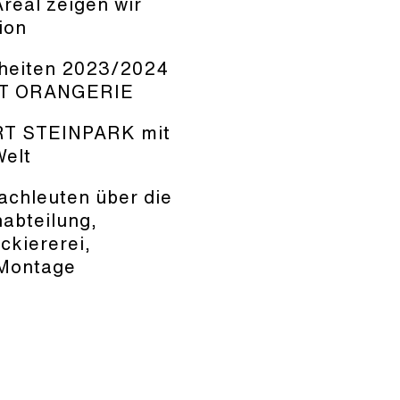
real zeigen wir
ion
uheiten 2023/2024
RT ORANGERIE
RT STEINPARK mit
Welt
achleuten über die
nabteilung,
ckiererei,
 Montage